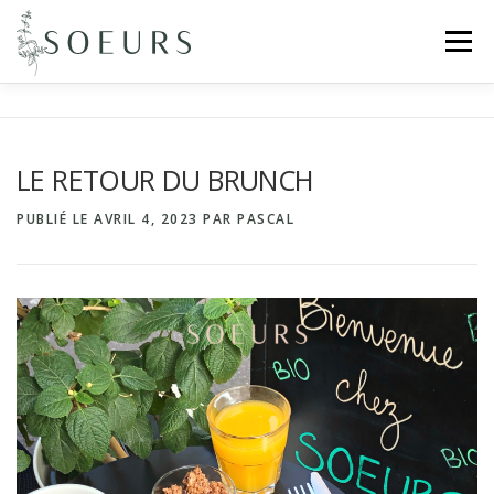
Aller
au
Menu
contenu
LE CONCEPT
MENU
TRAITEUR
LE RETOUR DU BRUNCH
PRIVATISATION
CONTACT
VENIR
PUBLIÉ LE
AVRIL 4, 2023
PAR
PASCAL